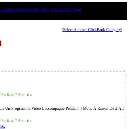
ClickBank RSS Feeds
FAQ
Contact Us
Blog
[Select Another ClickBank Category]
8
 0 ¤ Rebill Amt: 0 ¤
 Puis Un Programme Vidéo Laccompagne Pendant 4 Mois, À Raison De 2 À 3
 0 ¤ Rebill Amt: 0 ¤
ns.