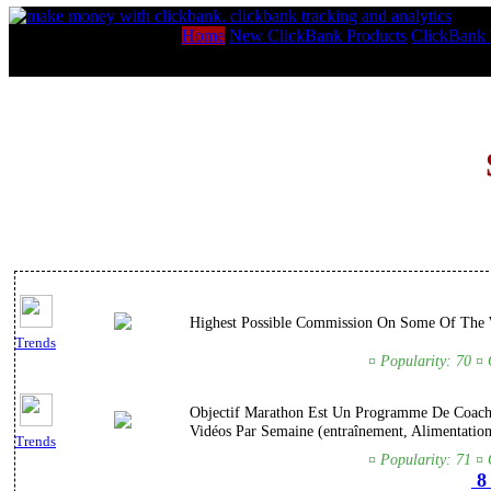
Home
New ClickBank Products
ClickBank 
Highest Possible Commission On Some Of The W
Trends
¤ Popularity: 70 ¤ 
Objectif Marathon Est Un Programme De Coachi
Vidéos Par Semaine (entraînement, Alimentation
Trends
¤ Popularity: 71 ¤ 
8 