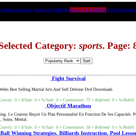
Trends/Analytics
Search ClickBank
Browse ClickBank
Top Products
Selected Category:
sports
. Page: 
Fight Survival
ebs Best Selling Martial Arts And Self Defense Dvd Downloads
Gravity: 0 ¤ $/Sale: 0 ¤ %/Sale: 0 ¤ Commission: 75 ¤ Referred: 0 ¤ %/Rebill:
Objectif Marathon
ng. Le Coureur Reçoit Un Plan Personnalisé En Fonction De Ses Capacités.
, Soins, Mental..
Gravity: 0 ¤ $/Sale: 0 ¤ %/Sale: 0 ¤ Commission: 30 ¤ Referred: 0 ¤ %/Rebill:
Ball Winning Strategies. Billiards Instruction. Pool Lesso