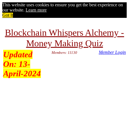
This website uses cookies to ensure you get the best experience on
our website.
Learn more
Got It
Blockchain Whispers Alchemy -
Money Making Quiz
Updated
Member Login
Members: 11130
On:
13-
April-2024