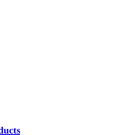
ducts