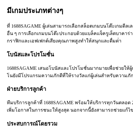
มีเกมประเภทต่างๆ
ที่ 1688SAGAME ผู้เล่นสามารถเลือกสล็อตเกมบนโต๊ะเกมดีล
อื่น ๆ การเลือกเกมบนโต๊ะประกอบด้วยแบล็คแจ็ครูเล็ตบาคาร่า
กราฟิกและเอฟเฟกต์เสียงคุณภาพสูงทําให้สนุกและดื่มด่ํา
โบนัสและโปรโมชั่น
1688SAGAME เสนอโบนัสและโปรโมชั่นมากมายเพื่อช่วยให้ผู้เล่
โนยังมีโปรแกรมความภักดีที่ให้รางวัลแก่ผู้เล่นสําหรับความ
ฝ่ายบริการลูกค้า
ทีมบริการลูกค้าที่ 1688SAGAME พร้อมให้บริการทุกวันตลอด 24 
เพิ่มโอกาสในการชนะให้สูงสุด นอกจากนี้ยังสามารถช่วยแก้ไ
ประสบการณ์โดยรวม