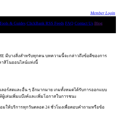
Member Login
Tools & Guides
ClickBank RSS Feeds
FAQ
Contact Us
Blog
ME มีบางสิ่งสําหรับทุกคน บทความนี้จะกล่าวถึงข้อดีของการ
าสิโนออนไลน์แห่งนี้
ีลเลอร์สดและอื่น ๆ อีกมากมาย เกมทั้งหมดได้รับการออกแบบ
ผู้เล่นเพิ่มแบ๊งค์และเพิ่มโอกาสในการชนะ
ร้อมให้บริการทุกวันตลอด 24 ชั่วโมงเพื่อตอบคําถามหรือข้อ