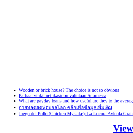
Wooden or brick house? The choice is not so obvious
Parhaat vinkit nettikasinon valintaan Suomessa
What are payday loans and how useful are they to the average
ถ่ายทอดสดฟุตบอลโลก คลิกเพื่อข้อมูลเพิ่มเติม
Juego del Pollo (Chicken Mystake): La Locura Avícola Gratu
View