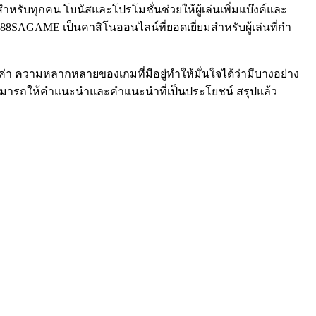
หรับทุกคน โบนัสและโปรโมชั่นช่วยให้ผู้เล่นเพิ่มแบ๊งค์และ
SAGAME เป็นคาสิโนออนไลน์ที่ยอดเยี่ยมสําหรับผู้เล่นที่กํา
่า ความหลากหลายของเกมที่มีอยู่ทําให้มั่นใจได้ว่ามีบางอย่าง
ามารถให้คําแนะนําและคําแนะนําที่เป็นประโยชน์ สรุปแล้ว