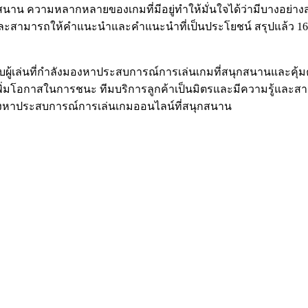
น ความหลากหลายของเกมที่มีอยู่ทําให้มั่นใจได้ว่ามีบางอย่างสํา
ะสามารถให้คําแนะนําและคําแนะนําที่เป็นประโยชน์ สรุปแล้ว 1688
บผู้เล่นที่กําลังมองหาประสบการณ์การเล่นเกมที่สนุกสนานและคุ้มค
ละเพิ่มโอกาสในการชนะ ทีมบริการลูกค้าเป็นมิตรและมีความรู้และส
งมองหาประสบการณ์การเล่นเกมออนไลน์ที่สนุกสนาน